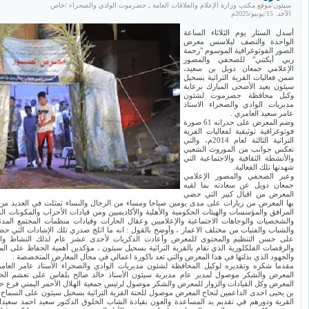
سيئون/موقع مكتب وزارة الإعلام والعلاقات العامة ـ حضرموت الوادي والصحراء /خاص
الأحد: 15/يونيو/2025م
أسدل الستار يوم الثلاثاء الساعة
الواحدة والنصف ليلاسس معرض
الصور الفوتوغرافية الموسوم "رحمة
ربي أبكتني" للصحفي والمصور
الإعلامي جمعان دويل بن سعيد،
ضمن فعاليات القرية التراثية بسحيل
سيئون بعيد الأضحى المبارك برعاية
وكيل محافظة حضرموت لشئون
مديريات الوادي والصحراء الاستاذ
عامر سعيد العامري .
وضم المعرض على جدرانه 61 صورة
فوتوغرافية توثيقية لفعاليات القرية
التراثية الثالثة لعام 2014م، والتي
تعكس جوانب من الموروث الشعبي
والأنشطة الثقافية والاجتماعية التي
شهدتها تلك الفعالية.
وعبر الصحفي والمصور الإعلامي
جمعان دويل عن سعادته بما لقيه
المعرض من اقبال كبير التي حضي
بها المعرض من زيارات على مدى يومين صباحا ومساء من الرجال والنساء تمثلت في العديد من 
المرافق والمؤسسات والهيئات الحكومية والأهلية والأكاديميين ومن قيادات الأحزاب والمكونات ال
والشخصيات والوجاهات الاجتماعية والإعلاميين وعقال الحارات وقيادات منظمات المجتمع المد
والشباب والفتيات من مختلف الاعمار ، وأوضح بالقول : انه ما اثلج صدري تلك الإشادات التي
على حسن التنظيم والمحتوى للمعرض وأعادت الذكريات لأحدى عشر عام لذلك النشاط والفعاليا
والرقصات الفلكلورية الذي تقام بالقرية التراثية بسحيل سيئون ، مؤكدين أهمية الحفاظ على ا
والجهود الذي بذلتها في هذا المعرض والتي تعد باكورة اعمالي في مجال المعارض المتخصصة .
مقدما شكره وتقديره لوكيل المحافظة لشئون مديريات الوادي والصحراء الأستاذ عامر العا
المعرض والشكر موصول لمدير عام مديرية سيئون الأستاذ خالد صالح بلفاس على تعشم الحض
المعرض وكل القيادات والزوار للمعرض والشكر موصول لرئيس جمعية الهلال الأحمر اليمني فرع 
بن يحيى احدى الداعمين لنجاح المعرض موصول للجنة القرية التراثية بسحيل سيئون على السماح 
القرية ودورهم في تقديم يد المساعدة والعون بقيادة الشاب الخلوق الدكتور سعيد احمد سعيد